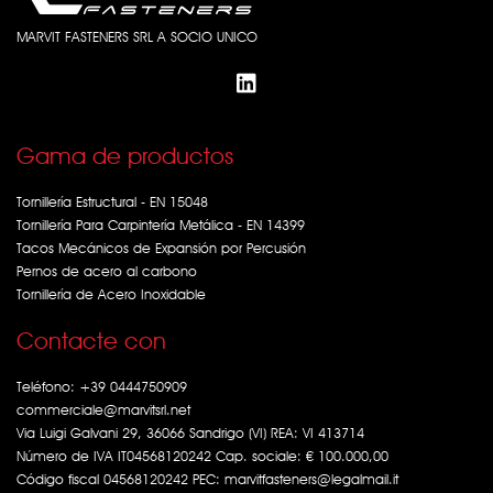
MARVIT FASTENERS SRL A SOCIO UNICO
Gama de productos
Tornillería Estructural - EN 15048
Tornillería Para Carpintería Metálica - EN 14399
Tacos Mecánicos de Expansión por Percusión
Pernos de acero al carbono
Tornillería de Acero Inoxidable
Contacte con
Teléfono:
+39 0444750909
commerciale@marvitsrl.net
Via Luigi Galvani 29, 36066 Sandrigo (VI) REA: VI 413714
Número de IVA IT04568120242 Cap. sociale: € 100.000,00
Código fiscal 04568120242 PEC: marvitfasteners@legalmail.it