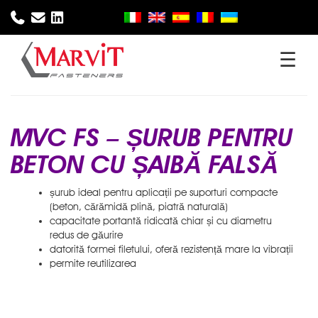
☰
Acasă
Compania
Produse
MVC FS – ȘURUB PENTRU
BETON CU ȘAIBĂ FALSĂ
Sector
șurub ideal pentru aplicații pe suporturi compacte
(beton, cărămidă plină, piatră naturală)
capacitate portantă ridicată chiar și cu diametru
redus de găurire
Servicii
datorită formei filetului, oferă rezistență mare la vibrații
permite reutilizarea
Descărcare
Știri